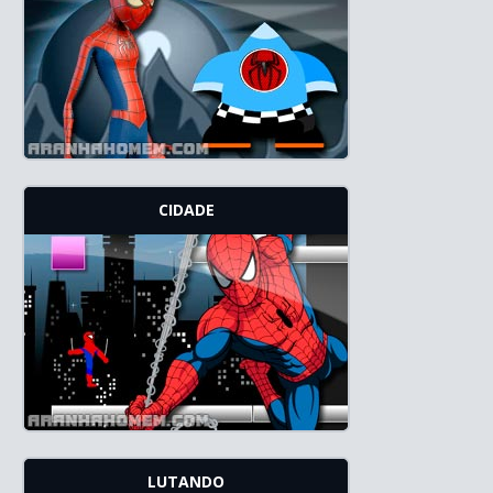
CIDADE
LUTANDO