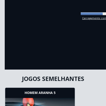
Carregamento comp
JOGOS SEMELHANTES
HOMEM ARANHA 5