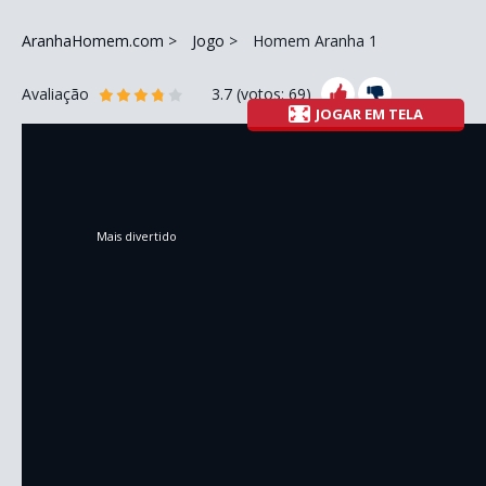
AranhaHomem.com
Jogo
Homem Aranha 1
Avaliação
3.7
(votos:
69
)
JOGAR EM TELA
Mais divertido