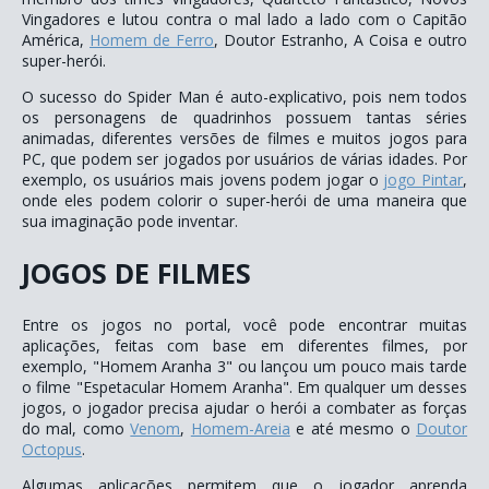
Vingadores e lutou contra o mal lado a lado com o Capitão
América,
Homem de Ferro
, Doutor Estranho, A Coisa e outro
super-herói.
O sucesso do Spider Man é auto-explicativo, pois nem todos
os personagens de quadrinhos possuem tantas séries
animadas, diferentes versões de filmes e muitos jogos para
PC, que podem ser jogados por usuários de várias idades. Por
exemplo, os usuários mais jovens podem jogar o
jogo Pintar
,
onde eles podem colorir o super-herói de uma maneira que
sua imaginação pode inventar.
JOGOS DE FILMES
Entre os jogos no portal, você pode encontrar muitas
aplicações, feitas com base em diferentes filmes, por
exemplo, "Homem Aranha 3" ou lançou um pouco mais tarde
o filme "Espetacular Homem Aranha". Em qualquer um desses
jogos, o jogador precisa ajudar o herói a combater as forças
do mal, como
Venom
,
Homem-Areia
e até mesmo o
Doutor
Octopus
.
Algumas aplicações permitem que o jogador aprenda