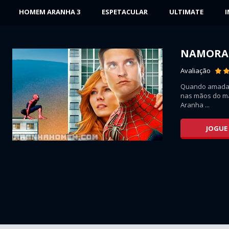
HOMEM ARANHA 3
ESPETACULAR
ULTIMATE
NAMORA
17K
Avaliação
de
Quando amada M
omo
nas mãos do m
Aranha ...
JOGUE