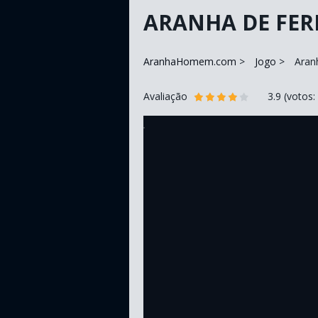
ARANHA DE FER
AranhaHomem.com
Jogo
Aran
Avaliação
3.9
(votos: