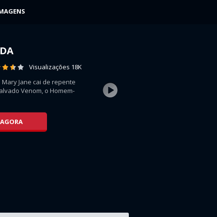
IMAGENS
DA
Visualizações 18K
ary Jane cai de repente
alvado Venom, o Homem-
 AGORA