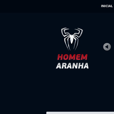
INICIAL
DUENDE VERDE
Avaliação
Visualizações 
Outra reunião com horrível Duende Ver
pode acabar mal por Homem Aranha. C
...
JOGUE AGORA